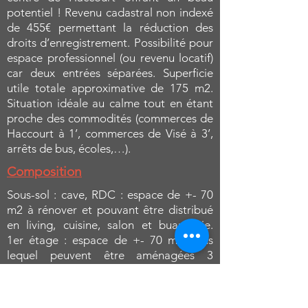
potentiel ! Revenu cadastral non indexé
de 455€ permettant la réduction des
droits d’enregistrement. Possibilité pour
espace professionnel (ou revenu locatif)
car deux entrées séparées. Superficie
utile totale approximative de 175 m2.
Situation idéale au calme tout en étant
proche des commodités (commerces de
Haccourt à 1’, commerces de Visé à 3’,
arrêts de bus, écoles,…).
Composition
Sous-sol : cave, RDC : espace de +- 70
m2 à rénover et pouvant être distribué
en living, cuisine, salon et buanderie.
1er étage : espace de +- 70 m2 dans
lequel peuvent être aménagées 3
grandes chambres et une salle de bain,
grenier accessible avec escalier fixe de
+- 35 m2 offrant la possibilité d’une