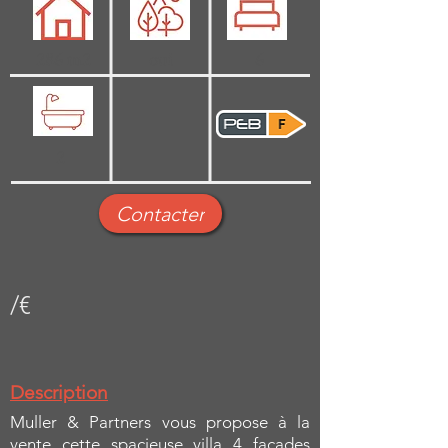
286 m2
oui
6
2
Contacter
/€
Description
Muller & Partners vous propose à la
vente cette spacieuse villa 4 façades