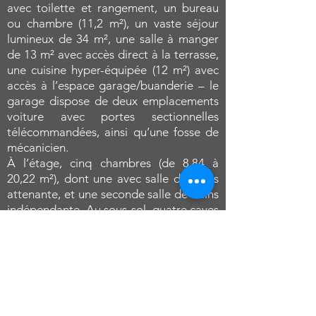
avec toilette et rangement, un bureau
ou chambre (11,2 m²), un vaste séjour
lumineux de 34 m², une salle à manger
de 13 m² avec accès direct à la terrasse,
une cuisine hyper-équipée (12 m²) avec
accès à l’espace garage/buanderie – le
garage dispose de deux emplacements
voiture avec portes sectionnelles
télécommandées, ainsi qu’une fosse de
mécanicien.
À l’étage, cinq chambres (de 8,84 à
20,22 m²), dont une avec salle de bains
attenante, et une seconde salle de bains
indépendante. Au sous-sol, quatre caves
totalisant 80 m², avec accès extérieur via
une allée latérale.
L’extérieur se distingue par une terrasse
spacieuse et des allées entièrement
pavées en pierre naturelle, un jardin
arboré et fleuri en saison, ainsi qu’un