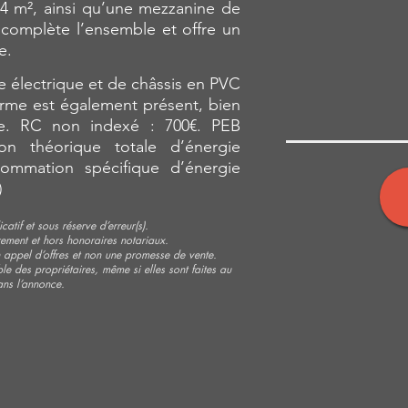
14 m², ainsi qu’une mezzanine de
 complète l’ensemble et offre un
e.
e électrique et de châssis en PVC
arme est également présent, bien
ice. RC non indexé : 700€. PEB
n théorique totale d’énergie
ommation spécifique d’énergie
)
catif et sous réserve d’erreur(s).
rement et hors honoraires notariaux.
appel d’offres et non une promesse de vente.
le des propriétaires, même si elles sont faites au
ans l’annonce.