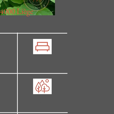
4000 Liège
1
Non