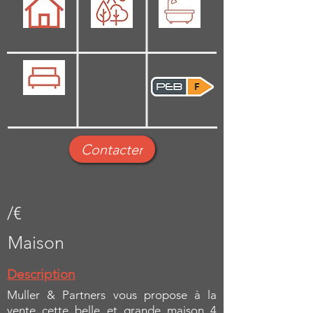
140 m²
75 m²
1
4
Contacter
/€
Maison
Description
Muller & Partners vous propose à la
vente cette belle et grande maison 4