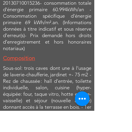
20130710015236
- consommation totale
d’énergie primaire 60.994kWh/an -
Consommation spécifique d’énergie
primaire 69 kWh/m².an. (Informations
données à titre indicatif et sous réserve
d’erreur(s)- Prix demandé hors droits
d’enregistrement et hors honoraires
notariaux)
Composition
Sous-sol: trois caves dont une à l’usage
de laverie-chaufferie, jardinet +- 75 m2 -
Rez de chaussée : hall d’entrée, toilette
individuelle, salon, cuisine (hyper-
équipée: four, taque vitro, hotte et lave-
vaisselle) et séjour (nouvelle annexe)
donnant accès à la terrasse en bois. - 1er
étage: 2 chambres et une SDB avec
baignoire d’angle- 2ème étage: deux
chambres (mansardées).