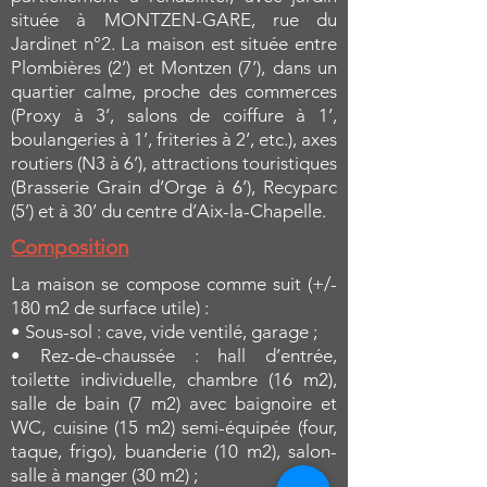
située à MONTZEN-GARE, rue du
Jardinet n°2. La maison est située entre
Plombières (2’) et Montzen (7’), dans un
quartier calme, proche des commerces
(Proxy à 3’, salons de coiffure à 1’,
boulangeries à 1’, friteries à 2’, etc.), axes
routiers (N3 à 6’), attractions touristiques
(Brasserie Grain d’Orge à 6’), Recyparc
(5’) et à 30’ du centre d’Aix-la-Chapelle.
Composition
La maison se compose comme suit (+/-
180 m2 de surface utile) :
• Sous-sol : cave, vide ventilé, garage ;
• Rez-de-chaussée : hall d’entrée,
toilette individuelle, chambre (16 m2),
salle de bain (7 m2) avec baignoire et
WC, cuisine (15 m2) semi-équipée (four,
taque, frigo), buanderie (10 m2), salon-
salle à manger (30 m2) ;