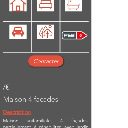
180 m2
1 + 3
1
1
Oui
Contacter
/€
Maison 4 façades
Description
Maison unifamiliale, 4 façades,
partiellement à réhabiliter, avec jardin