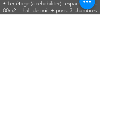
• 1er étage (à réhabiliter) : espace de +/-
80m2 – hall de nuit + poss. 3 chambres
(29 m2 – 14 m2 – 32 m2).
Jardin de 715 m2 orienté sud, grenier
aménageable, châssis en PVC double
vitrage, chauffage central au mazout. Le
rez-de-chaussée de l’habitation est
habitable immédiatement. Le 1er étage
est à aménager. Le revenu cadastral
non-indexé est de 870€. PEB
n°20220317023043 : classe G –
consommation spécifique d’énergie
primaire 552 kWh/m2.an –
consommation théorique totale
d’énergie primaire : 63.348 kWh/an/.
Informations données à titre indicatif et sous réserve
d’erreur(s).
Prix demandé hors droits d’enregistrement et hors
honoraires notariaux.
Cette annonce doit être considérée comme un appel