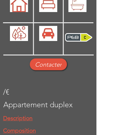
110 m2
3
1
Oui
1
Contacter
/€
Appartement duplex
Description
Composition