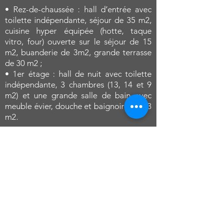
• Rez-de-chaussée : hall d’entrée avec
toilette indépendante, séjour de 35 m2,
cuisine hyper équipée (hotte, taque
vitro, four) ouverte sur le séjour de 15
m2, buanderie de 3m2, grande terrasse
de 30 m2 ;
• 1er étage : hall de nuit avec toilette
indépendante, 3 chambres (13, 14 et 9
m2) et une grande salle de bain avec
meuble évier, douche et baignoire de 13
m2.
Chauffage par pompe à chaleur, châssis
en PVC et bois double vitrage,
emplacement de parking extérieur,
compteur électrique bi-horaire, PEB
n°20201203015217 : classe C -
consommation théorique totale
d’énergie primaire 29 842 kWh/an,
consommation spécifique d’énergie
primaire : 241 kWh/m2.an.