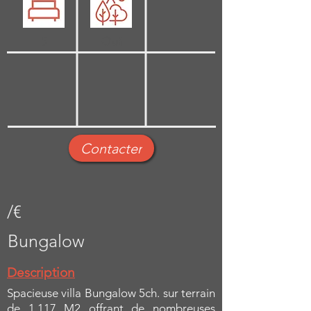
5
Oui
Contacter
/€
Bungalow
Description
Spacieuse villa Bungalow 5ch. sur terrain
de 1.117 M2 offrant de nombreuses