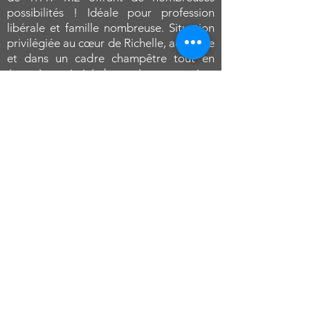
possibilités ! Idéale pour profession
libérale et famille nombreuse. Situation
privilégiée au cœur de Richelle, au calme
et dans un cadre champêtre tout en
étant à proximité des accès autoroutiers
et du centre de Visé !
Informations données à titre indicatif et sous réserve
d’erreur(s).
Prix demandé hors droits d’enregistrement et hors
honoraires notariaux.
Cette annonce doit être considérée comme un appel
d’offres et non une promesse de vente.
Toutes les offres sont soumises à l’accord préalable
des propriétaires, même si elles sont faites au prix
affiché dans l’annonce.