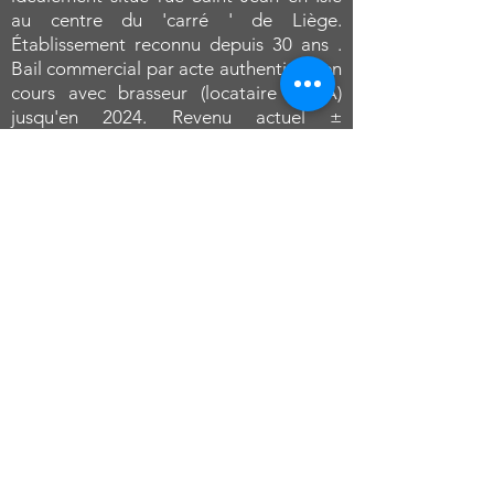
au centre du 'carré ' de Liège.
Établissement reconnu depuis 30 ans .
Bail commercial par acte authentique en
cours avec brasseur (locataire A.A.A)
jusqu'en 2024. Revenu actuel ±
19.000€/an* hors charge. RC : 2.478€. *
Détails sur demande
Informations données à titre indicatif et sous réserve
d’erreur(s).
Prix demandé hors droits d’enregistrement et hors
honoraires notariaux.
Cette annonce doit être considérée comme un appel
d’offres et non une promesse de vente.
Toutes les offres sont soumises à l’accord préalable
des propriétaires, même si elles sont faites au prix
affiché dans l’annonce.