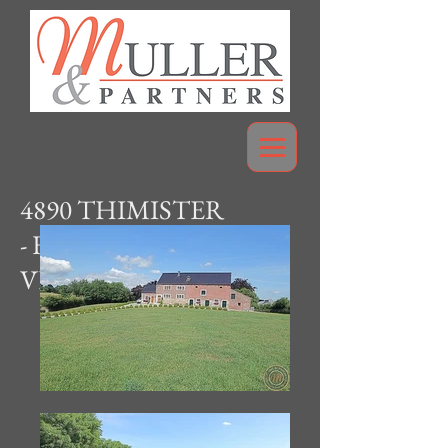
4
890 THIMISTER
- Ferme sur +- 3.800 m2 -
VENDU