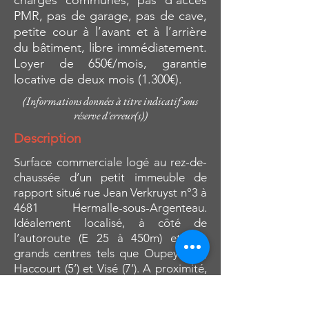
charges communes, pas d’accès
PMR, pas de garage, pas de cave,
petite cour à l’avant et à l’arrière
du bâtiment, libre immédiatement.
Loyer de 650€/mois, garantie
locative de deux mois (1.300€).
(Informations données à titre indicatif sous
réserve d'erreur(s))
Description
Surface commerciale logé au rez-de-
chaussée d’un petit immeuble de
rapport situé rue Jean Verkruyst n°3 à
4681 Hermalle-sous-Argenteau.
Idéalement localisé, à côté de
l’autoroute (E 25 à 450m) et des
grands centres tels que Oupeye (5’),
Haccourt (5’) et Visé (7’). A proximité,
vous trouverez divers commerces tels
que supermarchés (Aldi à 450m, Louis