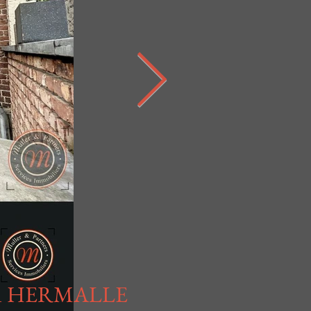
É
1 HERMALLE