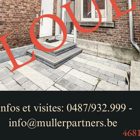
LOU
468