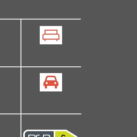
Loué
2
Non