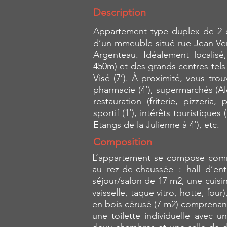
Description
Appartement type duplex de 2 
d’un mmeuble situé rue Jean Ver
Argenteau. Idéalement localisé
450m) et des grands centres tels
Visé (7’). À proximité, vous tr
pharmacie (4’), supermarchés (Al
restauration (friterie, pizzeri
sportif (1’), intérêts touristiques
Etangs de la Julienne à 4’), etc.
Composition
L’appartement se compose comme
au rez-de-chaussée : hall d’en
séjour/salon de 17 m2, une cuisi
vaisselle, taque vitro, hotte, four
en bois cérusé (7 m2) comprenant
une toilette individuelle avec 