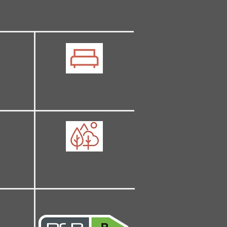
Loué
2
Oui