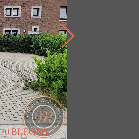
É
670 BLEGNY