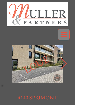
LOUÉ
4140 SPRIMONT
Loué