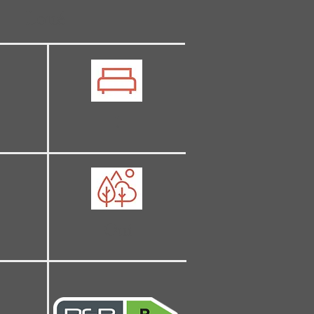
Loué
1
Oui