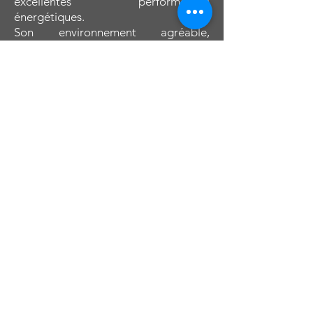
excellentes performances
énergétiques.
Son environnement agréable,
lumineux et verdoyant en font un
cadre de vie idéal.
Une opportunité à ne pas manquer !
Composition
Rez-de-chaussée de +- 58m2 :
Hall d’entrée carrelé, séjour carrelé
de +- 21m2 avec poêle à bois, cuisine
de +- 7m2 comprenant four, évier,
taques vitrocéramiques, hotte, frigo
encastré avec petit congélateur, WC,
buanderie/chaufferie, garage 1
voiture de 14m2.
1er étage de +- 58m2 :
Hall de nuit, chambre 1 ou bureau de
15m2, chambre 2 de 12m2, chambre
3 de 11m2 avec dressing de 4m2,