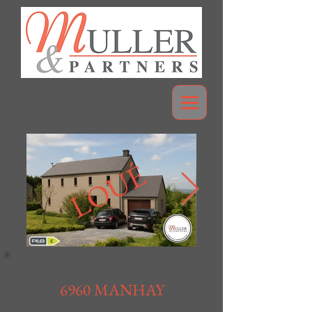
LOUÉ
6960 MANHAY
Loué