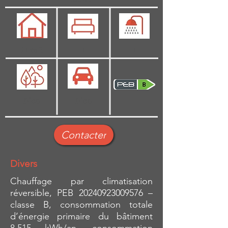
51 m2
1
1
Non
Non
Contacter
Divers
Chauffage par climatisation
réversible, PEB
20240923009576
–
classe B, consommation totale
d’énergie primaire du bâtiment