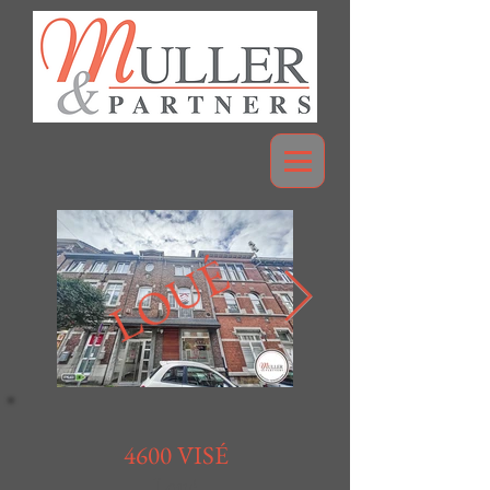
LOUÉ
4600 VISÉ
Loué