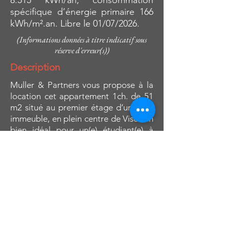
8.515 kWh/an, consommation
spécifique d’énergie primaire 166
kWh/m².an. Libre le 01/07/2026.
(Informations données à titre indicatif sous
réserve d'erreur(s))
Description
Muller & Partners vous propose à la
location cet appartement 1ch. de 51
m2 situé au premier étage d’un petit
immeuble, en plein centre de Visé. Un
bien idéal pour un(e) étudiant(e) à
Maastricht, grâce à sa proximité avec
la ville.
Composition
Composé comme suit : Hall d’entrée
de 2 m², une salle de douche
comprenant un meuble évier, une