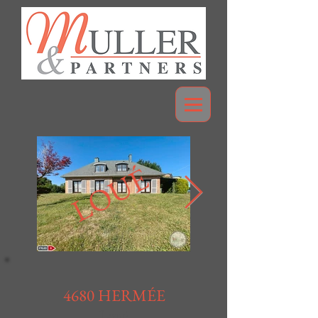
LOUÉ
4680 HERMÉE
Loué