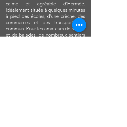
calme et agréable d’Hermée.
Idéalement située à quelques minutes
à pied des écoles, d’une crèche, des
commerces et des transports en
commun. Pour les amateurs de nature
et de balades, de nombreux sentiers
et étangs se trouvent à proximité,
ainsi qu’une vie associative riche
(football, danse, judo, scouts). Parfait
pour accueillir votre famille !
Composition
D’une superficie utile de +- 177 m2
(d’après PEB), la maison se compose
comme suit : Rez-de-chaussée : hall
d’entrée de 15 m2, salon de 16 m2,
salle à manger de 13 m2, cuisine
hyper équipée (four, taque vitro,
hotte, lave-vaisselle, frigo) de 19 m2,