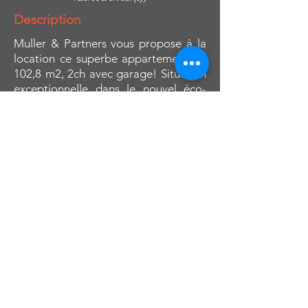
Description
Muller & Partners vous propose à la
location ce superbe appartement de
102,8 m2, 2ch avec garage! Situation
exceptionnelle dans le nouvel éco-
quartier Rive Ardentes! Le Quai de
l’île aux Osiers est un secteur en plein
essor, alliant modernité, nature et
durabilité. Il offre un cadre de vie
agréable, avec des infrastructures de
qualité, des espaces verts et une forte
connectivité.
Composition
L’appartement se compose comme
suit : hall d’entrée (12,1 m2),
rangement privatif (2,3 m2), salle de
douche (4,4 m2) comprenant une