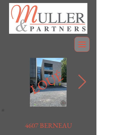
LOUÉ
4607 BERNEAU
Loué