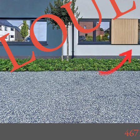
LOU
46