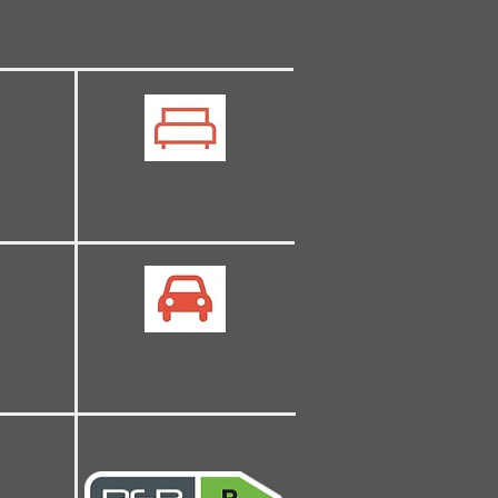
Loué
2
2