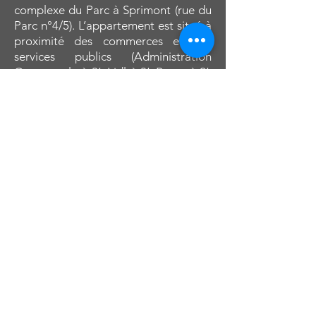
complexe du Parc à Sprimont (rue du
Parc n°4/5). L’appartement est situé à
proximité des commerces et des
services publics (Administration
Communale à 3’, Lidl à 3’, Proxy à 2’,
boulangerie à 2’, Q8 à 2’, bureau de
poste à 2’, pharmacie à 2, …), des
axes routiers (N30 à 1’, autoroute E25
à 5’), tout en étant à l’abri du trafic et
de toute nuisance sonore (l’immeuble
jouxte le parc de la maison
communale).
Composition : (superficie brute de
90,9m2) : hall de 10,5 m², 2 chambres
(10,1 m² et 12,9 m²), salle de bain avec
douche à l’italienne et meuble évier
de 4,5 m², toilette individuelle avec