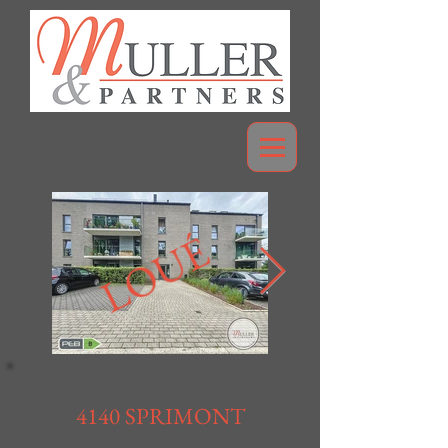
LOUÉ
4140 SPRIMONT
Loué