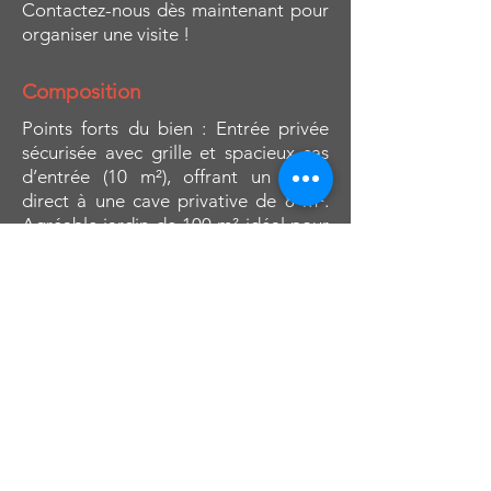
Contactez-nous dès maintenant pour
organiser une visite !
Composition
Points forts du bien : Entrée privée
sécurisée avec grille et spacieux sas
d’entrée (10 m²), offrant un accès
direct à une cave privative de 8 m².
Agréable jardin de 100 m² idéal pour
profiter des beaux jours, entretenu
facilement grâce à un robot tondeuse
inclus. Terrasse de 15 m² au premier
étage, parfaite pour vos moments de
détente en extérieur. Intérieur
moderne et fonctionnel :Rez-de-
chaussée du duplex Un lumineux
séjour de 30 m² avec une cuisine
ouverte hyper-équipée (four, taque
vitrocéramique, hotte, lave-vaisselle,
frigo). Une buanderie pratique de 5