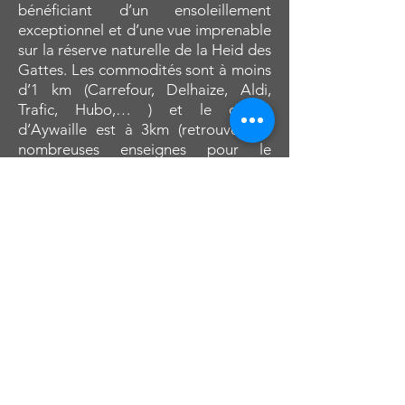
bénéficiant d’un ensoleillement
exceptionnel et d’une vue imprenable
sur la réserve naturelle de la Heid des
Gattes. Les commodités sont à moins
d’1 km (Carrefour, Delhaize, Aldi,
Trafic, Hubo,… ) et le centre
d’Aywaille est à 3km (retrouvez de
nombreuses enseignes pour le
shopping et la restauration).
La résidence est à proximité du R
Hotel, un complexe récent offrant
divers services : un restaurant
bistronomique (Umami), centre de
fitness, espace wellness (Performe) et
bike shop (Bicyclic).
Composition
hall d’entrée (3,3 m2), buanderie (2,6
m2), cuisine hyper équipé ouverte sur