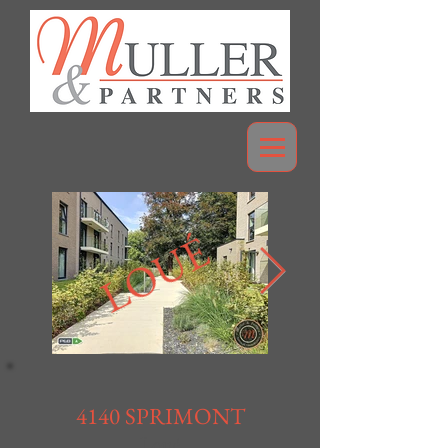
LOUÉ
4140 SPRIMONT
Loué