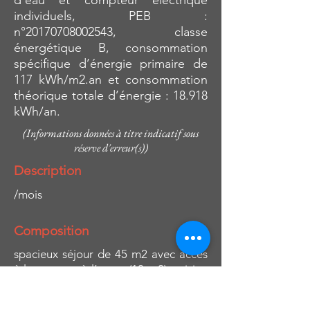
d’eau et compteur électrique
individuels, PEB :
n°20170708002543, classe
énergétique B, consommation
spécifique d’énergie primaire de
117 kWh/m2.an et consommation
théorique totale d’énergie : 18.918
kWh/an.
(Informations données à titre indicatif sous
réserve d'erreur(s))
Description
/mois
Composition
spacieux séjour de 45 m2 avec accès
à la terrasse à l’avant (10 m2), cuisine
hyper équipée (four, taque vitro,
hotte, lave-vaisselle,