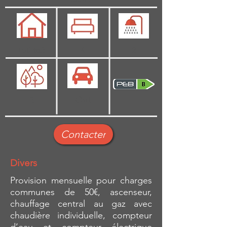
150 m2
4
2
2
Oui
Contacter
Divers
Provision mensuelle pour charges
communes de 50€, ascenseur,
chauffage central au gaz avec
chaudière individuelle, compteur