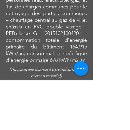
personnes (eau, électricité, gaz) et
15€ de charges communes pour le
nettoyage des parties communes
– chauffage central au gaz de ville,
châssis en PVC double vitrage –
PEB classe G :
20151021004201
–
consommation totale d’énergie
primaire du bâtiment 164.915
kWh/an, consommation spécifique
d’énergie primaire 678 kWh/m2.an
(Informations données à titre indicatif sous
réserve d'erreur(s))
Description
Hyper centre de Visé : Très bel
appartement 1ch. situé au 1er étage
de cet ancien bâtiment Visétois
restauré en 2017.
Composition