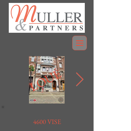
LOUÉ
4600 VISE
Loué