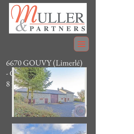
6670 GOUVY (Limerlé)
- Gîte/maison de vacances
8 pers.